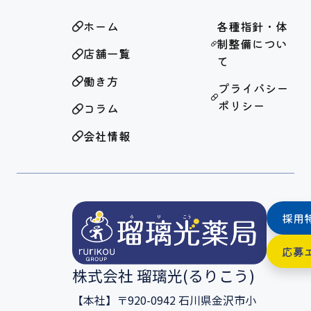
ホーム
各種指針・体
制整備につい
店舗一覧
て
働き方
プライバシー
ポリシー
コラム
会社情報
採用
応募
株式会社 瑠璃光(るりこう)
【本社】〒920-0942 石川県金沢市小