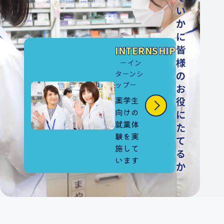
い
か
に
皆
INTERNSHIP
様
ーイン
ターンシ
の
ップー
お
薬学生
役
向けの
に
就業体
た
験を実
て
施して
る
います
か