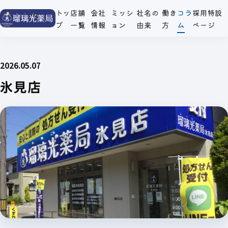
トッ
店舗
会社
ミッシ
社名の
働き
コラ
採用特設
プ
一覧
情報
ョン
由来
方
ム
ページ
2026.05.07
氷見店