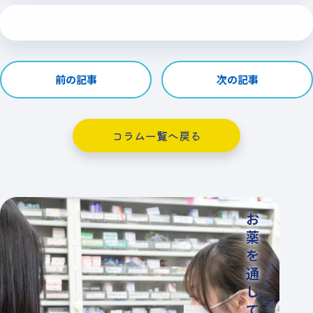
前の記事
次の記事
コラム一覧へ戻る
お
薬
を
通
し
て