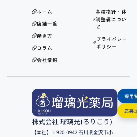
ホーム
各種指針・体
制整備につい
店舗一覧
て
働き方
プライバシー
ポリシー
コラム
会社情報
採用
応募
株式会社 瑠璃光(るりこう)
【本社】〒920-0942 石川県金沢市小