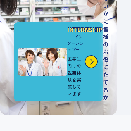
い
か
に
皆
INTERNSHIP
様
ーイン
ターンシ
の
ップー
お
薬学生
役
向けの
に
就業体
た
験を実
て
施して
る
います
か