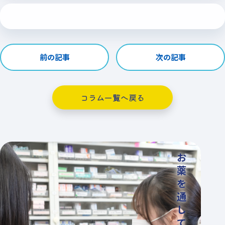
前の記事
次の記事
コラム一覧へ戻る
お
薬
を
通
し
て