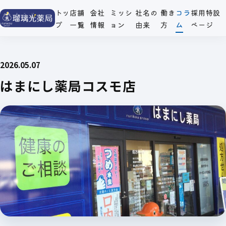
トッ
店舗
会社
ミッシ
社名の
働き
コラ
採用特設
プ
一覧
情報
ョン
由来
方
ム
ページ
2026.05.07
はまにし薬局コスモ店