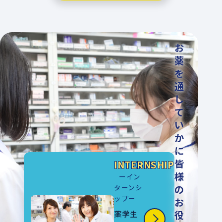
お
薬
を
通
し
て
い
か
に
皆
INTERNSHIP
様
ーイン
ターンシ
の
ップー
お
薬学生
役