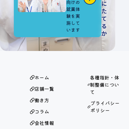
向けの
に
就業体
た
験を実
て
施して
る
います
か
ホーム
各種指針・体
制整備につい
店舗一覧
て
働き方
プライバシー
ポリシー
コラム
会社情報