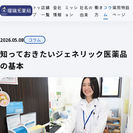
トッ
店舗
会社
ミッシ
社名の
働き
コラ
採用特設
プ
一覧
情報
ョン
由来
方
ム
ページ
2026.05.08
コラム
知っておきたいジェネリック医薬品
の基本